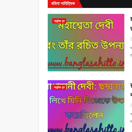
মহিলা সাহিত্যিক
আধুনিক যুগ
ভ
d
আধুনিক যুগ
শ
চ