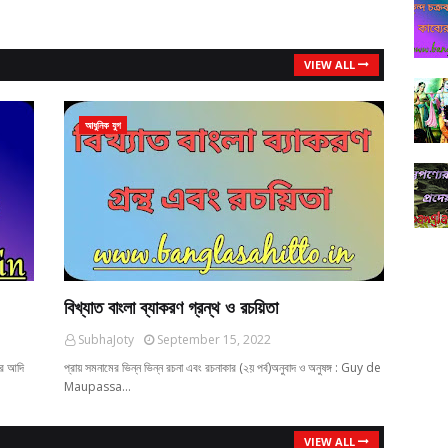
VIEW ALL
আধুনিক যুগ
বিখ্যাত বাংলা ব্যাকরণ গ্রন্থ ও রচয়িতা
SubhaJoty
September 15, 2022
ের আদি
প্রায় সমনামের ভিন্ন ভিন্ন রচনা এবং রচনাকার (২য় পর্ব)অনুবাদ ও অনুষঙ্গ : Guy de
Maupassa…
VIEW ALL