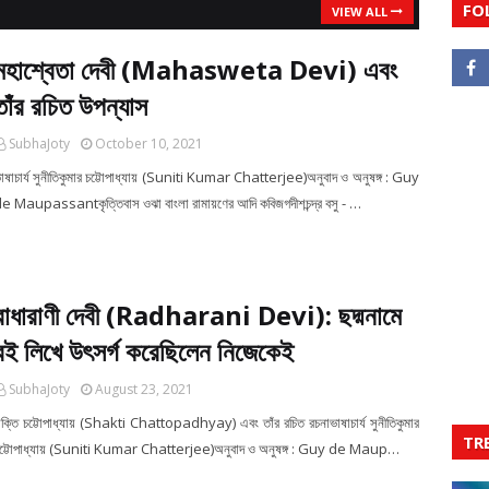
FO
VIEW ALL
মহাশ্বেতা দেবী (Mahasweta Devi) এবং
তাঁর রচিত উপন্যাস
SubhaJoty
October 10, 2021
াষাচার্য সুনীতিকুমার চট্টোপাধ্যায় (Suniti Kumar Chatterjee)অনুবাদ ও অনুষঙ্গ : Guy
e Maupassantকৃত্তিবাস ওঝা বাংলা রামায়ণের আদি কবিজগদীশচন্দ্র বসু - …
রাধারাণী দেবী (Radharani Devi): ছদ্মনামে
বই লিখে উৎসর্গ করেছিলেন নিজেকেই
SubhaJoty
August 23, 2021
ক্তি চট্টোপাধ্যায় (Shakti Chattopadhyay) এবং তাঁর রচিত রচনাভাষাচার্য সুনীতিকুমার
TR
ট্টোপাধ্যায় (Suniti Kumar Chatterjee)অনুবাদ ও অনুষঙ্গ : Guy de Maup…