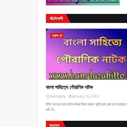
পাঁচমিশালী
আধুনিক যুগ
বাংলা সাহিত্যে পৌরাণিক নাটক
SubhaJoty
January 18, 2023
উনিশ শতকের বাংলা নাটকে বিধবা বিবাহ প্রসঙ্গ কৃত্তিবাস ওঝা বাংলা রামায়ণ
কবি বি…
মধ্যযুগ