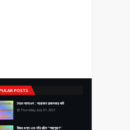
PULAR POSTS
সৈয়দ আলাওল : আরাকান রাজসভার কবি
Thursday, July 01, 2021
বিজয় গুপ্ত এবং তাঁর রচিত "পদ্মাপুরাণ"