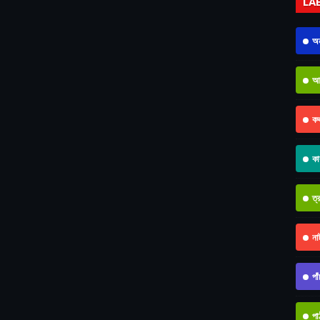
LA
অন
আধ
কথ
কা
ত্
না
পা
পা