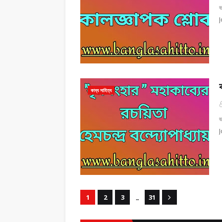
ভ
J
কাব্য সাহিত্য
ভ
J
...
1
2
3
31