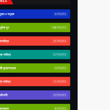
BELS
ুবাদ ও অনুষঙ্গ
9
ুনিক যুগ
108
াসাহিত্য
31
ব্য সাহিত্য
27
রয়ী বন্দ্যোপাধ্যায়
5
ট্য সাহিত্য
11
ঁচমিশালী
37
ঠ্যপুস্তক
8