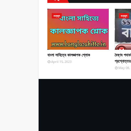
মধ্যযুগ
মধ্যযুগ
বাংলা সাহিত্যে কালজ্ঞাপক শ্লোক
বৈষ্ণব পদাবল
প্রশ্নোত্তর 
April 15, 2023
May 08,