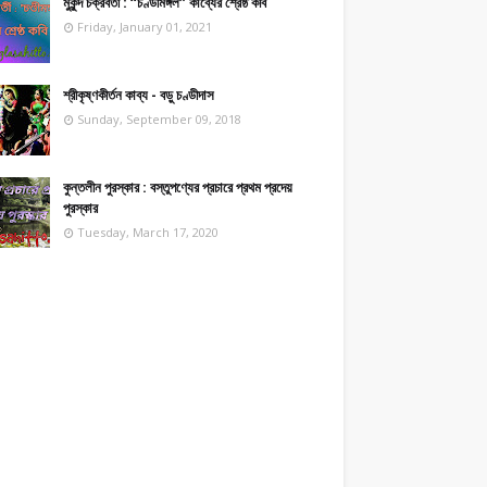
মুকুন্দ চক্রবর্তী : “চণ্ডীমঙ্গল” কাব্যের শ্রেষ্ঠ কবি
Friday, January 01, 2021
শ্রীকৃষ্ণকীর্তন কাব্য - বড়ু চণ্ডীদাস
Sunday, September 09, 2018
কুন্তলীন পুরস্কার : বস্তুপণ্যের প্রচারে প্রথম প্রদেয়
পুরস্কার
Tuesday, March 17, 2020