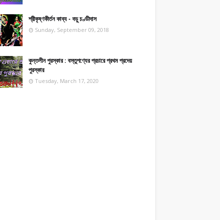
শ্রীকৃষ্ণকীর্তন কাব্য - বড়ু চণ্ডীদাস
Sunday, September 09, 2018
কুন্তলীন পুরস্কার : বস্তুপণ্যের প্রচারে প্রথম প্রদেয়
পুরস্কার
Tuesday, March 17, 2020