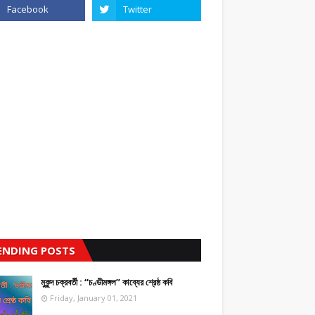
ENDING POSTS
মুকুন্দ চক্রবর্তী : “চণ্ডীমঙ্গল” কাব্যের শ্রেষ্ঠ কবি
Friday, January 01, 2021