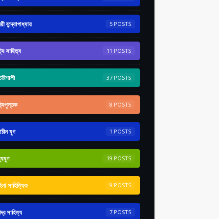
রয়ী বন্দ্যোপাধ্যায়
5
ট্য সাহিত্য
11
ঁচমিশালী
37
ঠ্যপুস্তক
8
রাচীন যুগ
1
্যযুগ
19
িলা সাহিত্যিক
9
ন্দ্র সাহিত্য
7