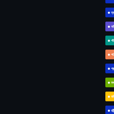
ত্
না
পা
পা
প্
মধ
মহ
রবী