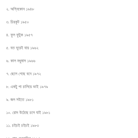
২. অগ্নিকোন ১৯৪৮
৩. চিরকূট ১৯৫০
৪. ফুল ফুটুক ১৯৫৭
৫. যত দূরেই যায় ১৯৬২
৬. কাল মধুমাস ১৯৬৬
৭. ছেলে গেছে বনে ১৯৭২
৮. একটু পা চালিয়ে ভাই ১৯৭৯
৯. জল সইতে ১৯৮১
১০. রোদ উঠেছে চলে যাই ১৯৮১
১১. চইচই চইচই ১৯৮৩