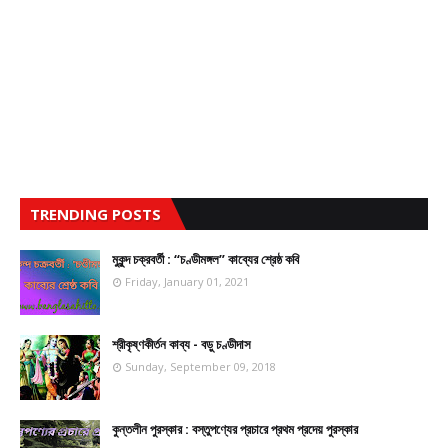
TRENDING POSTS
মুকুন্দ চক্রবর্তী : “চণ্ডীমঙ্গল” কাব্যের শ্রেষ্ঠ কবি
Friday, January 01, 2021
শ্রীকৃষ্ণকীর্তন কাব্য - বড়ু চণ্ডীদাস
Sunday, September 09, 2018
কুন্তলীন পুরস্কার : বস্তুপণ্যের প্রচারে প্রথম প্রদেয় পুরস্কার