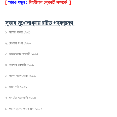
[
আরও পড়ুন :
বিহারীলাল চক্রবর্তী সম্পর্কে
]
সুভাষ মুখোপাধ্যায় রচিত গদ্যগ্রন্থ
১. আমার বাংলা ১৯৫১
২. যেখানে যখন ১৯৬০
৩. ডাকবাংলার ডায়েরী ১৯৬৫
৪. নারদের ডায়েরী ১৯৬৯
৫. যেতে যেতে দেখা ১৯৬৯
৬. ক্ষমা নেই ১৯৭১
৭. টো টো কোম্পানী ১৯৮৪
৮. খোলা হাতে খোলা মনে ১৯৮৭