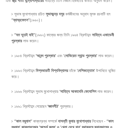
এবং
স্ত্রী গীতা বন্দ্যোপাধ্যায়ের
সাহায্যে তিনি নিজাম হিকমতের কবিতা অনুবাদ করেন।
সুভাষ মুখোপাধ্যায় রচিত
সুভাষচন্দ্র বসুর
কর্মজীবনের অনুবাদ মূলক রচনাটি হল
“ব্যাঘ্রকেতন”
(১৯৬০)।
“যত দূরেই যাই”
(১৯৬২) কাব্যের জন্য তিনি ১৯৬৪ খ্রিস্টাব্দে
সাহিত্য একাডেমী
পুরস্কার
লাভ করেন।
১৯৮৪ খ্রিস্টাব্দে
‘আনন্দ পুরস্কার’
এবং
‘সোভিয়েত ল্যান্ড পুরস্কার’
লাভ করেন।
১৯৯৩ খ্রিস্টাব্দে
বিশ্বভারতী বিশ্ববিদ্যালয়
তাঁকে
‘দেশিকত্তোম’
উপাধিতে ভূষিত
করে।
১৯৯৬ খ্রিস্টাব্দে সুভাষ মুখোপাধ্যায়
‘সাহিত্য আকাদেমি ফেলোশিপ
লাভ করেন।
১৯৯১ খ্রিস্টাব্দে পেয়েছেন
‘জ্ঞানপীঠ’
পুরস্কার।
“কাল মধুমাস”
কাব্যগ্রন্থ সম্পর্কে
বাসন্তী কুমার মুখোপাধ্যায়
লিখেছেন -
“কাল
মধুমাস’ কাব্যগ্রন্থের ‘আশ্চর্য কলম’ ও ‘খেলা দেখে যান’ যথাক্রমে ক্যানভাসের ও