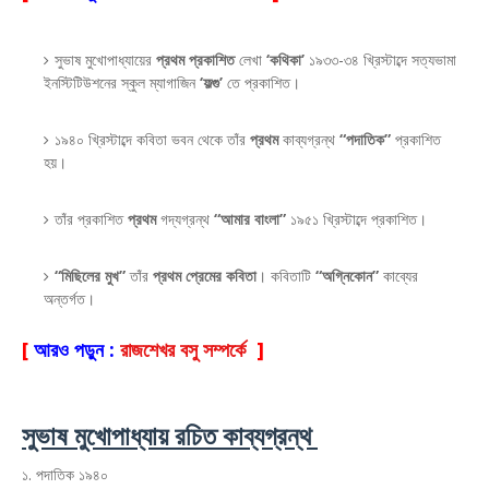
সুভাষ মুখোপাধ্যায়ের
প্রথম প্রকাশিত
লেখা
‘কথিকা’
১৯৩৩-৩৪ খ্রিস্টাব্দে সত্যভামা
ইনস্টিটিউশনের স্কুল ম্যাগাজিন
‘ফল্গু’
তে প্রকাশিত।
১৯৪০ খ্রিস্টাব্দে কবিতা ভবন থেকে তাঁর
প্রথম
কাব্যগ্রন্থ
“পদাতিক”
প্রকাশিত
হয়।
তাঁর প্রকাশিত
প্রথম
গদ্যগ্রন্থ
“আমার বাংলা”
১৯৫১ খ্রিস্টাব্দে প্রকাশিত।
“মিছিলের মুখ”
তাঁর
প্রথম প্রেমের কবিতা
। কবিতাটি
“অগ্নিকোন”
কাব্যের
অন্তর্গত।
[
আরও পড়ুন :
রাজশেখর বসু সম্পর্কে
]
সুভাষ মুখোপাধ্যায় রচিত কাব্যগ্রন্থ
১. পদাতিক ১৯৪০