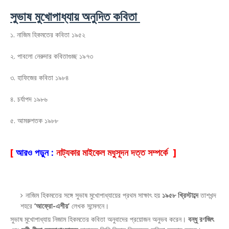
সুভাষ মুখোপাধ্যায় অনুদিত কবিতা
১. নাজিম হিকমতের কবিতা ১৯৫২
২. পাবলো নেরুদার কবিতাগুচ্ছ ১৯৭৩
৩. হাফিজের কবিতা ১৯৮৪
৪. চর্যাপদ ১৯৮৬
৫. আমরুশতক ১৯৮৮
[
আরও পড়ুন :
নাট্যকার মাইকেল মধুসূদন দত্ত সম্পর্কে
]
নাজিম হিকমতের সঙ্গে সুভাষ মুখোপাধ্যায়ের প্রথম সাক্ষাৎ হয়
১৯৫৮ খ্রিস্টাব্দে
তাশখন্দ
শহরে
‘আফ্রো-এশীয়’
লেখক সন্মেলনে।
সুভাষ মুখোপাধ্যায় নিজাম হিকমতের কবিতা অনুবাদের প্রয়োজন অনুভব করেন।
বন্ধু রণজিৎ