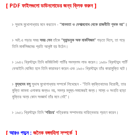
[
PDF ফাইলগুলো ডাউনলোডের জন্য ক্লিক করুন
]
সুভাষ মুখোপাধ্যায় মনে করতেন -
“মানবতা ও দেশাত্মবোধ থেকে রাজনীতি পৃথক নয়”।
অই.এ পড়ার সময়
সমর সেন
তাঁকে
“হ্যান্ডবুক অফ মার্কসিজম”
পড়তে দিলে, তা পড়ে
তিনি মার্কসিজমের প্রতি আকৃষ্ট হয় উঠেন।
১৯৪২ খ্রিস্টাব্দে তিনি কমিউনিস্ট পার্টির সদস্যপদ লাভ করেন। ১৯৪৮ খ্রিস্টাব্দে পার্টি
বেআইনি ঘোষিত হলে তিনি কারাবরণ করেন এবং ১৯৫০ খ্রিস্টাব্দে তাঁর কারামুক্তি ঘটে।
বুদ্ধদেব বসু
সুভাষ মুখোপাধ্যায় সম্পর্কে লিখেছেন - “তিনি ব্যক্তিবাদের বিরোধী, তার
মুক্তি কামনা এলাকার জন্যও নয়, সমগ্র মনুষ্য-সমাজেরই জন্য। সাম্য ও সংহতি ছাড়া
মুক্তির অন্য কোন সংজ্ঞার্থ তাঁর মনে নেই”।
১৯৫১ খ্রিস্টাব্দে তিনি
‘পরিচয়’
পত্রিকার সম্পাদনার দায়িত্বভার গ্রহণ করেন।
[
আরও পড়ুন :
জনৈক বঙ্গমহিলা সম্পর্কে
]