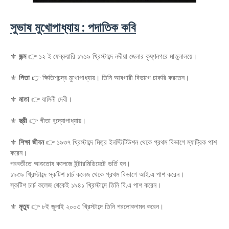
সুভাষ মুখোপাধ্যায় : পদাতিক কবি
⚜️
জন্ম
👉 ১২ ই ফেব্রুয়ারি ১৯১৯ খ্রিস্টাব্দে নদীয়া জেলার কৃষ্ণনগরে মাতুলালয়ে।
⚜️
পিতা
👉 ক্ষিতিশচন্দ্র মুখোপাধ্যায়। তিনি আবগারী বিভাগে চাকরি করতেন।
⚜️
মাতা
👉 যামিনী দেবী।
⚜️
স্ত্রী
👉 গীতা বন্দ্যোপাধ্যায়।
⚜️
শিক্ষা জীবন
👉 ১৯৩৭ খ্রিস্টাব্দে মিত্র ইনস্টিটিউশন থেকে প্রথম বিভাগে ম্যাট্রিক পাশ
করেন।
পরবর্তীতে আশুতোষ কলেজে ইন্টারমিডিয়েটে ভর্তি হন।
১৯৩৯ খ্রিস্টাব্দে স্কটিশ চার্চ কলেজ থেকে প্রথম বিভাগে আই.এ পাশ করেন।
স্কটিশ চার্চ কলেজ থেকেই ১৯৪১ খ্রিস্টাব্দে তিনি বি.এ পাশ করেন।
⚜️
মৃত্যু
👉 ৮ই জুলাই ২০০৩ খ্রিস্টাব্দে তিনি পরলোকগমন করেন।