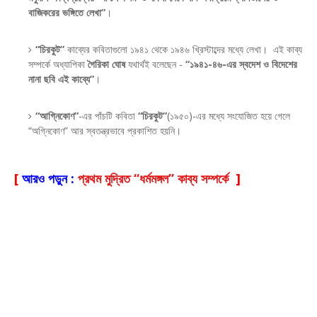
বাজিকরের ভঙ্গিতে লেখা”
।
“চিরকুট”
কাব্যের কবিতাগুলো ১৯৪১ থেকে ১৯৪৬ খ্রিস্টাব্দের মধ্যে লেখা। এই কাব্য
সম্পর্কে অধ্যাপিকা
গৈরিকা ঘোষ
যথার্থই বলেছেন -
“১৯৪১-৪৬-এর স্বদেশ ও বিদেশের
নানা ছবি এই কাব্যে”
।
“আগ্নিকোণ”
-এর পাঁচটি কবিতা
“চিরকুট”
(১৯৫০)-এর মধ্যে সংযোজিত হয়ে গেলে
“অগ্নিকোণ” আর স্বতন্ত্রভাবে প্রকাশিত হয়নি।
[
আরও পড়ুন :
প্রথম মুদ্রিত “ধর্মমঙ্গল” কাব্য সম্পর্কে
]