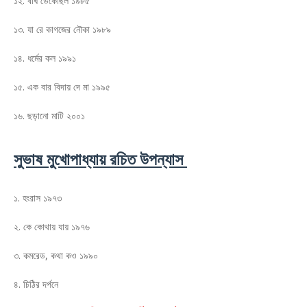
১২. বাঘ ডেকেছিল ১৯৮৫
১৩. যা রে কাগজের নৌকা ১৯৮৯
১৪. ধর্মের কল ১৯৯১
১৫. এক বার বিদায় দে মা ১৯৯৫
১৬. ছড়ানো মাটি ২০০১
সুভাষ মুখোপাধ্যায় রচিত উপন্যাস
১. হংরাস ১৯৭৩
২. কে কোথায় যায় ১৯৭৬
৩. কমরেড, কথা কও ১৯৯০
৪. চিঠির দর্পনে