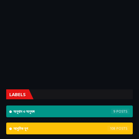
LABELS
অনুবাদ ও অনুষঙ্গ
9
আধুনিক যুগ
108