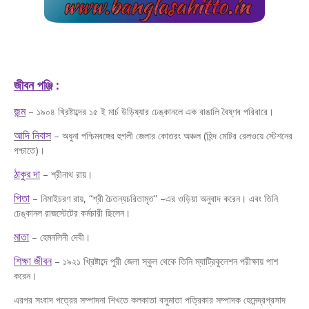
জীবন পঞ্জি
:
জন্ম
– ১৯০৪ খ্রিষ্টাব্দের ১৫ ই মার্চ উড়িষ্যার ঢেঙ্কানলে এক বাঙালি বৈষ্ণব পরিবারে।
আদি নিবাস
– অধুনা পশ্চিমবঙ্গের হুগলী জেলার কোতরং অঞ্চল (হিন্দ মোটর রেলওয়ে স্টেশনের
পশ্চাতে)।
ঠাকুর দা
– শ্রীনাথ রায়।
পিতা
– নিমাইচরণ রায়, “শ্রী চৈতন্যচরিতামৃত” –এর ওড়িয়া অনুবাদ করেন। এবং তিনি
ঢেঙ্কানল রাজস্টেটের কর্মচারী ছিলেন।
মাতা
– হেমনলিনী দেবী।
শিক্ষা জীবন
– ১৯২১ খ্রিষ্টাব্দে পুরী জেলা স্কুল থেকে তিনি ম্যাট্রিকুলেশন পরীক্ষায় পাশ
করেন।
এরপর সংবাদ পত্রের সম্পাদনা শিখতে কলকাতা বসুমাতা পত্রিকার সম্পাদক হেমেন্দ্রপ্রসাদ