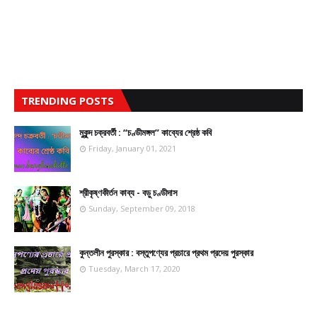
TRENDING POSTS
মুকুন্দ চক্রবর্তী : “চণ্ডীমঙ্গল” কাব্যের শ্রেষ্ঠ কবি
Friday, January 01, 2021
শ্রীকৃষ্ণকীর্তন কাব্য - বড়ু চণ্ডীদাস
Sunday, September 09, 2018
কুন্তলীন পুরস্কার : বস্তুপণ্যের প্রচারে প্রথম প্রদেয় পুরস্কার
Tuesday, March 17, 2020