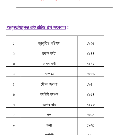
অন্নদাশঙ্কর রায়
রচিত গল্প সংকলন
:
১
প্রকৃতির পরিহাস
১৯৩৪
২
দুকান কাটা
১৯৪৪
৩
হাসন সখী
১৯৪৫
৪
মনপবন
১৯৪৬
৫
যৌবন জ্বালা
১৯৫০
৬
কামিনী কাঞ্চন
১৯৫৪
৭
রূপের দায়
১৯৫৮
৮
গল্প
১৯৬০
৯
কথা
১৯৭১