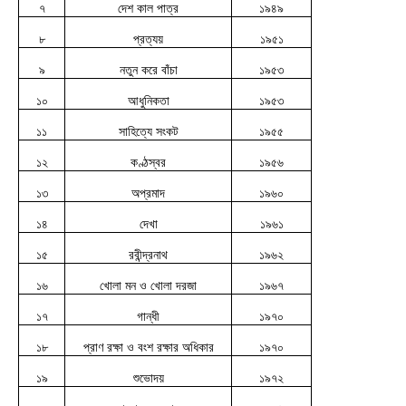
৭
দেশ কাল পাত্র
১৯৪৯
৮
প্রত্যয়
১৯৫১
৯
নতুন করে বাঁচা
১৯৫৩
১০
আধুনিকতা
১৯৫৩
১১
সাহিত্যে সংকট
১৯৫৫
১২
কণ্ঠস্বর
১৯৫৬
১৩
অপ্রমাদ
১৯৬০
১৪
দেখা
১৯৬১
১৫
রবীন্দ্রনাথ
১৯৬২
১৬
খোলা মন ও খোলা দরজা
১৯৬৭
১৭
গান্ধী
১৯৭০
১৮
প্রাণ রক্ষা ও বংশ রক্ষার অধিকার
১৯৭০
১৯
শুভোদয়
১৯৭২