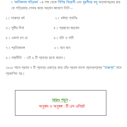
‘কালিকলম পত্রিকা’
–র পক্ষ থেকে
শিশির নিয়োগী
এবং
মুরলীধর বসু
অন্নদাশঙ্কর রায়
কে পত্রিকায় লেখার জন্য অহ্বান জানালে তিনি –
১। তারুন্য ধর্ম
২। ধর্মস্য গ্লানিঃ
৩। সৃষ্টির দিশা
৪। প্রচ্ছন্ন জড়বাদ
৫। একলা চল রে
৬। যতি ও সতী
৭। প্রতিমাভঙ্গ
৮। মনে মনে
৯। নব্যনীতি - এই ৯ টি প্রবন্ধ রচনা করেন।
১৯২৮ সালে প্রথম ৭ টি প্রবন্ধ একত্রে করে তাঁর প্রথম বাংলা প্রবন্ধগ্রন্থ
“তারুণ্য”
নামে
প্রকাশিত হয়।
আরও পড়ুন
-
অনুবাদ ও অনুষঙ্গ : টি এস এলিয়ট