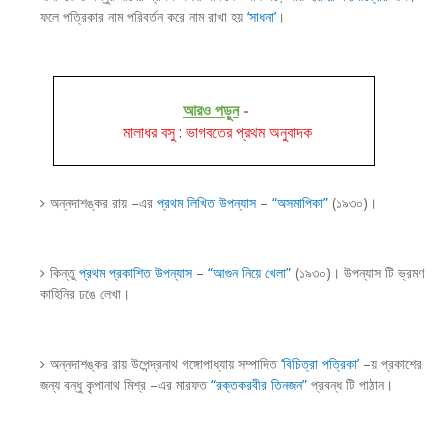
ফলে পত্রিকার নাম পরিবর্তন করে নাম রাখা হয়
‘সাধনা’
।
আরও পড়ুন
-
মালাধর বসু : ভাগবতের প্রথম অনুবাদক
অন্নদাশঙ্কর রায় –এর
প্রথম লিখিত উপন্যাস
–
“অসমাপিকা”
(১৯৩০)।
কিন্তু
প্রথম প্রকাশিত উপন্যাস
–
“আগুন নিয়ে খেলা”
(১৯৩০)। উপন্যাস টি ভ্রমণ
কাহিনির ঢঙে লেখা।
অন্নদাশঙ্কর রায় উপেন্দ্রনাথ গঙ্গোপাধ্যায় সম্পাদিত
‘বিচিত্রা পত্রিকা’
–য় প্রকাশের
জন্য বন্ধু কৃপানাথ মিশ্র –এর মারফত
“রক্তকরবীর তিনজন”
প্রবন্ধ টি পাঠান।