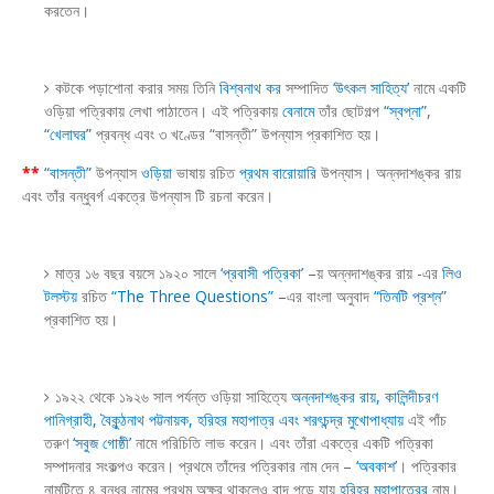
করতেন।
কটকে পড়াশোনা করার সময় তিনি
বিশ্বনাথ কর
সম্পাদিত
‘উৎকল সাহিত্য’
নামে একটি
ওড়িয়া পত্রিকায় লেখা পাঠাতেন। এই পত্রিকায়
বেনামে
তাঁর ছোটগল্প
“স্বপ্না”
,
“খেলাঘর”
প্রবন্ধ এবং ৩ খণ্ডের “বাসন্তী” উপন্যাস প্রকাশিত হয়।
**
“বাসন্তী”
উপন্যাস
ওড়িয়া
ভাষায় রচিত
প্রথম বারোয়ারি
উপন্যাস। অন্নদাশঙ্কর রায়
এবং তাঁর বন্ধুবর্গ একত্রে উপন্যাস টি রচনা করেন।
মাত্র ১৬ বছর বয়সে ১৯২০ সালে
‘প্রবাসী পত্রিকা’
–য় অন্নদাশঙ্কর রায় -এর
লিও
টলস্টয়
রচিত
“The Three Questions”
–এর বাংলা অনুবাদ
“তিনটি প্রশ্ন”
প্রকাশিত হয়।
১৯২২ থেকে ১৯২৬ সাল পর্যন্ত ওড়িয়া সাহিত্যে
অন্নদাশঙ্কর রায়, কালিন্দীচরণ
পানিগ্রাহী, বৈকুন্ঠনাথ পট্টনায়ক, হরিহর মহাপাত্র এবং শরৎচন্দ্র মুখোপাধ্যায়
এই পাঁচ
তরুণ
‘সবুজ গোষ্ঠী’
নামে পরিচিতি লাভ করেন। এবং তাঁরা একত্রে একটি পত্রিকা
সম্পাদনার সংকল্পও করেন। প্রথমে তাঁদের পত্রিকার নাম দেন –
‘অবকাশ’
। পত্রিকার
নামটিতে ৪ বন্ধুর নামের প্রথম অক্ষর থাকলেও বাদ পড়ে যায়
হরিহর মহাপাত্রের
নাম।