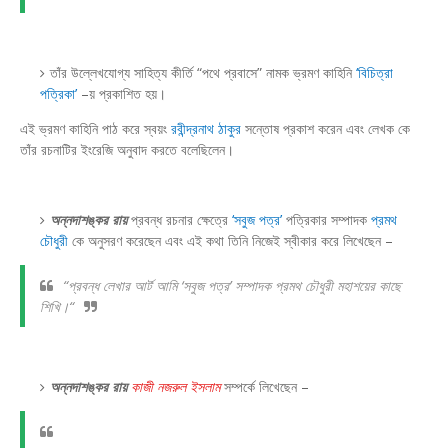
তাঁর উল্লেখযোগ্য সাহিত্য কীর্তি “পথে প্রবাসে” নামক ভ্রমণ কাহিনি
‘বিচিত্রা
পত্রিকা’
–য় প্রকাশিত হয়।
এই ভ্রমণ কাহিনি পাঠ করে স্বয়ং
রবীন্দ্রনাথ ঠাকুর
সন্তোষ প্রকাশ করেন এবং লেখক কে
তাঁর রচনাটির ইংরেজি অনুবাদ করতে বলেছিলেন।
অন্নদাশঙ্কর রায়
প্রবন্ধ রচনার ক্ষেত্রে
‘সবুজ পত্র’
পত্রিকার সম্পাদক
প্রমথ
চৌধুরী
কে অনুসরণ করেছেন এবং এই কথা তিনি নিজেই স্বীকার করে লিখেছেন –
“প্রবন্ধ লেখার আর্ট আমি ‘সবুজ পত্র’ সম্পাদক প্রমথ চৌধুরী মহাশয়ের কাছে
শিখি।“
অন্নদাশঙ্কর রায়
কাজী নজরুল ইসলাম
সম্পর্কে লিখেছেন –