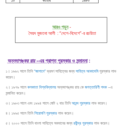
১০
কাহিনী
১৯৮০
আরও পড়ুন
-
সৈয়দ মুজতবা আলী : “দেশে-বিদেশে”-র রচয়িতা
অন্নদাশঙ্কর রায়
–এর প্রাপ্ত পুরস্কার ও সন্মাননা
:
১। ১৯৬২ সালে তিনি
“জাপানে”
ভ্রমণ সাহিত্যের জন্য
সাহিত্য আকাদেমি
পুরস্কার লাভ
করেন।
২। ১৯৭৯ সালে
কলকাতা বিশ্ববিদ্যালয়
অন্নদাশঙ্কর রায় কে
জগত্তারিণী পদক
–এ
সন্মানিত করেন।
৩। ১৯৮৩ সালে এবং ১৯৯৪ সালে মোট ২ বার তিনি
আনন্দ পুরস্কার
লাভ করেন।
৪। ১৯৯৫ সালে তিনি
শিরোমণি পুরস্কার
লাভ করেন।
৫। ২০০০ সালে তিনি বাংলা সাহিত্যে অবদানের জন্য
রবীন্দ্র পুরস্কার
লাভ করেন।