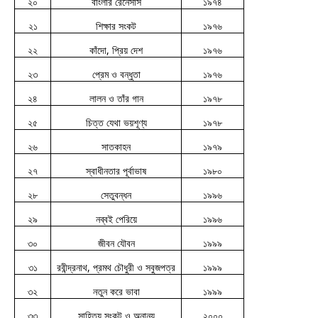
২০
বাংলার রেনেসাস
১৯৭৪
২১
শিক্ষার সংকট
১৯৭৬
২২
কাঁদো, প্রিয় দেশ
১৯৭৬
২৩
প্রেম ও বন্ধুতা
১৯৭৬
২৪
লালন ও তাঁর গান
১৯৭৮
২৫
চিত্ত যেথা ভয়শূণ্য
১৯৭৮
২৬
সাতকাহন
১৯৭৯
২৭
স্বাধীনতার পূর্বাভাষ
১৯৮০
২৮
সেতুবন্ধন
১৯৯৬
২৯
নব্বই পেরিয়ে
১৯৯৬
৩০
জীবন যৌবন
১৯৯৯
৩১
রবীন্দ্রনাথ, প্রমথ চৌধুরী ও সবুজপত্র
১৯৯৯
৩২
নতুন করে ভাবা
১৯৯৯
৩৩
সাহিত্য সংকট ও অনান্য
২০০০