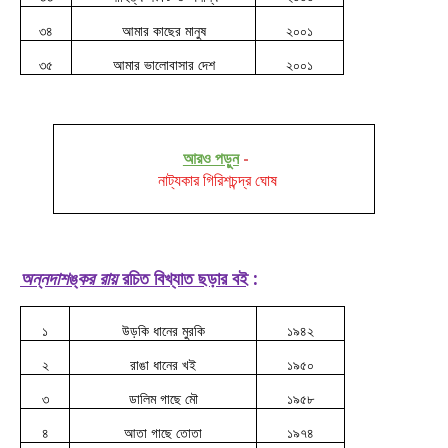
৩৪
আমার কাছের মানুষ
২০০১
৩৫
আমার ভালোবাসার দেশ
২০০১
আরও পড়ুন
-
নাট্যকার গিরিশচন্দ্র ঘোষ
অন্নদাশঙ্কর রায়
রচিত বিখ্যাত ছড়ার বই
:
১
উড়কি ধানের মুরকি
১৯৪২
২
রাঙা ধানের খই
১৯৫০
৩
ডালিম গাছে মৌ
১৯৫৮
৪
আতা গাছে তোতা
১৯৭৪