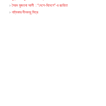
সৈয়দ মুজতবা আলী : “দেশে-বিদেশে”-র রচয়িতা
নাট্যকার দীনবন্ধু মিত্র