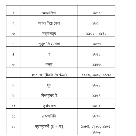
১
অসমাপিকা
১৯৩০
২
আগুন নিয়ে খেলা
১৯৩০
৩
সত্যাসত্য
১৯৩২ - ১৯৪২
৪
পুতুল
নিয়ে
খেলা
১৯৩৩
৫
না
১৯৫১
৬
কন্যা
১৯৫৩
৭
রত্না ও শ্রীমতি (৩ খণ্ড)
১৯৫৬, ১৯৫৮, ১৯৭২
৮
সুখ
১৯৬১
৯
বিশল্যকরণী
১৯৬৭
১০
তৃষার জল
১৯৬৯
১১
রাজঅতিথি
১৯৭৮
১২
ক্রান্তদর্শী (৪ খণ্ড)
১৯৮৪, ১৯৮৫, ১৯৮৫,
১৯৮৬