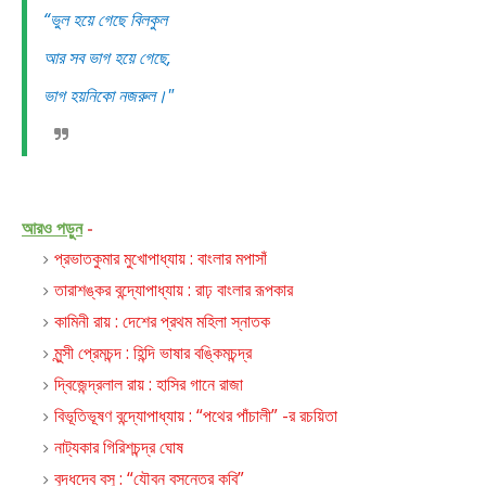
“ভুল হয়ে গেছে বিলকুল
আর সব ভাগ হয়ে গেছে,
ভাগ হয়নিকো নজরুল।"
আরও পড়ুন
-
প্রভাতকুমার মুখোপাধ্যায় : বাংলার মপাসাঁ
তারাশঙ্কর বন্দ্যোপাধ্যায় : রাঢ় বাংলার রূপকার
কামিনী রায় : দেশের প্রথম মহিলা স্নাতক
মুন্সী প্রেমচন্দ : হিন্দি ভাষার বঙ্কিমচন্দ্র
দ্বিজেন্দ্রলাল রায় : হাসির গানে রাজা
বিভূতিভূষণ বন্দ্যোপাধ্যায় : “পথের পাঁচালী” -র রচয়িতা
নাট্যকার গিরিশচন্দ্র ঘোষ
বুদ্ধদেব বসু : “যৌবন বসন্তের কবি”