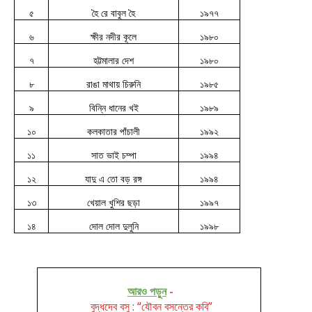
৫
হৈ রে বাবুল হৈ
১৯৭৭
৬
ক্ষীর নদীর কূলে
১৯৮০
৭
হট্টমালার দেশ
১৯৮০
৮
রাঙা মাথায় চিরুনি
১৯৮৫
৯
বিন্নি ধানের খই
১৯৮৯
১০
কলকাতার পাঁচালী
১৯৯২
১১
সাত ভাই চম্পা
১৯৯৪
১২
যাদু এ তো বড় রঙ্গ
১৯৯৪
১৩
খেয়াল খুশির ছড়া
১৯৯৭
১৪
দোল দোল দুলুনি
১৯৯৮
আরও পড়ুন
-
বুদ্ধদেব বসু : “যৌবন বসন্তের কবি”