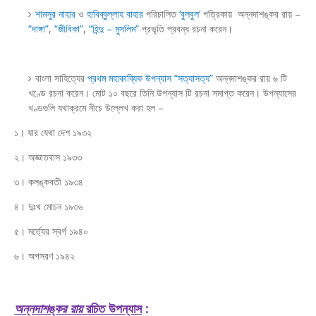
শামসুর নাহার
ও
হাবিব্বুল্লাহ বাহার
পরিচালিত
‘বুলবুল’
পত্রিকায়
অন্নদাশঙ্কর রায় –
“দাঙ্গা”
,
“জীবিকা”
,
“হিন্দু – মুসলিম”
প্রভৃতি প্রবন্ধ রচনা করেন।
বাংলা সাহিত্যের
প্রথম মহাকাব্যিক উপন্যাস “সত্যাসত্য”
অন্নদাশঙ্কর রায় ৬ টি
খণ্ডে রচনা করেন। মোট ১০ বছরে তিনি উপন্যাস টি রচনা সমাপ্ত করেন। উপন্যাসের
খণ্ডগুলি যথাক্রমে নীচে উল্লেখ করা হল –
১। যার যেথা দেশ ১৯৩২
২। অজ্ঞাতবাস ১৯৩৩
৩। কলঙ্কবতী ১৯৩৪
৪। দুঃখ মোচন ১৯৩৬
৫। মর্ত্যের স্বর্গ ১৯৪০
৬। অপসরণ ১৯৪২
অন্নদাশঙ্কর রায়
রচিত উপন্যাস
: