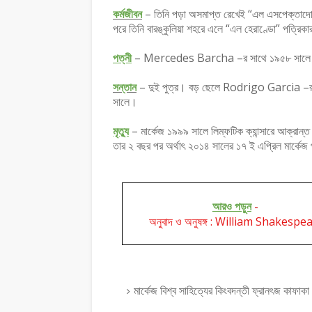
কর্মজীবন
– তিনি পড়া অসমাপ্ত রেখেই “এল এসপেক্তাদোর
পরে তিনি বারঙ্কুলিয়া শহরে এলে “এল হেরাণ্ডো” পত্রিক
পত্নী
– Mercedes Barcha –র সাথে ১৯৫৮ সালে বি
সন্তান
– দুই পুত্র। বড় ছেলে Rodrigo Garcia –র 
সালে।
মৃত্যু
– মার্কেজ ১৯৯৯ সালে লিম্ফটিক ক্যান্সারে আক্রান্
তার ২ বছর পর অর্থাৎ ২০১৪ সালের ১৭ ই এপ্রিল মার্ক
আরও পড়ুন
-
অনুবাদ ও অনুষঙ্গ : William Shakespe
মার্কেজ বিশ্ব সাহিত্যের কিংবদন্তী ফ্রানৎজ কাফাক