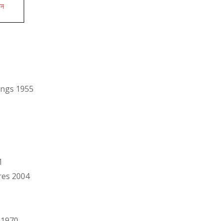
ান
ings 1955
1
res 2004
 1970