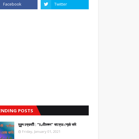
ENDING POSTS
মুকুন্দ চক্রবর্তী : “চণ্ডীমঙ্গল” কাব্যের শ্রেষ্ঠ কবি
Friday, January 01, 2021