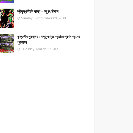
শ্রীকৃষ্ণকীর্তন কাব্য - বড়ু চণ্ডীদাস
Sunday, September 09, 2018
কুন্তলীন পুরস্কার : বস্তুপণ্যের প্রচারে প্রথম প্রদেয়
পুরস্কার
Tuesday, March 17, 2020