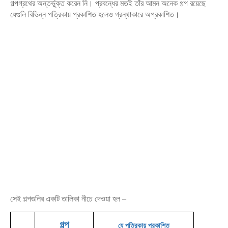
গল্পগ্রথের অন্তর্ভুক্ত করেন নি। প্রবন্ধের মতই তাঁর আমন অনেক গল্প রয়েছে
যেগুলি বিভিন্ন পত্রিকায় প্রকাশিত হলেও গ্রন্থাকারে অপ্রকাশিত।
সেই গল্পগুলির একটি তালিকা নীচে দেওয়া হল –
গল্প
যে পত্রিকায় প্রকাশিত