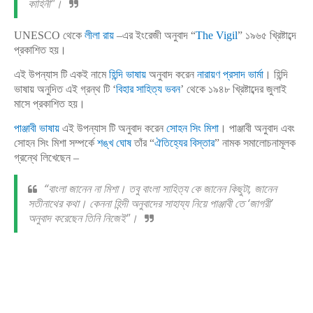
কাহিনী"।
UNESCO থেকে
লীলা রায়
–এর ইংরেজী অনুবাদ “
The Vigil
” ১৯৬৫ খ্রিষ্টাব্দে
প্রকাশিত হয়।
এই উপন্যাস টি একই নামে
হিন্দি ভাষায়
অনুবাদ করেন
নারায়ণ প্রসাদ ভার্মা
। হিন্দি
ভাষায় অনুদিত এই গ্রন্থ টি ‘
বিহার সাহিত্য ভবন
’ থেকে ১৯৪৮ খ্রিষ্টাব্দের জুলাই
মাসে প্রকাশিত হয়।
পাঞ্জাবী ভাষায়
এই উপন্যাস টি অনুবাদ করেন
সোহন সিং মিশা
। পাঞ্জাবী অনুবাদ এবং
সোহন সিং মিশা সম্পর্কে
শঙ্খ ঘোষ
তাঁর “
ঐতিহ্যের বিস্তার
” নামক সমালোচনামূলক
গ্রন্থে লিখেছেন –
“বাংলা জানেন না মিশা। তবু বাংলা সাহিত্য কে জানেন কিছুটা, জানেন
সতীনাথের কথা। কেননা হিন্দী অনুবাদের সাহায্য নিয়ে পাঞ্জাবী তে ‘জাগরী’
অনুবাদ করেছেন তিনি নিজেই"।