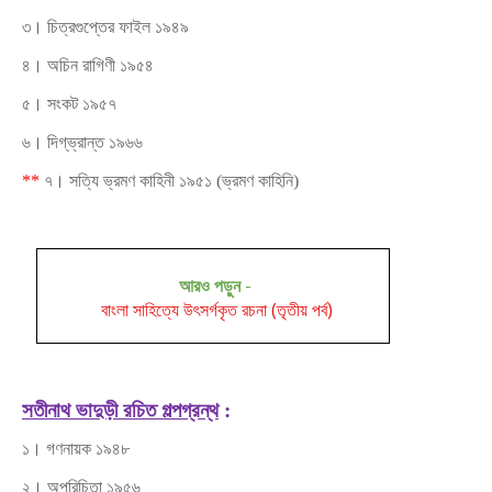
৩। চিত্রগুপ্তের ফাইল ১৯৪৯
৪। অচিন রাগিণী ১৯৫৪
৫। সংকট ১৯৫৭
৬। দিগ্‌ভ্রান্ত ১৯৬৬
**
৭। সত্যি ভ্রমণ কাহিনী ১৯৫১ (ভ্রমণ কাহিনি)
আরও পড়ুন
-
বাংলা সাহিত্যে উৎসর্গকৃত রচনা (তৃতীয় পর্ব)
সতীনাথ ভাদুড়ী রচিত গল্পগ্রন্থ
:
১। গণনায়ক ১৯৪৮
২। অপরিচিতা ১৯৫৬