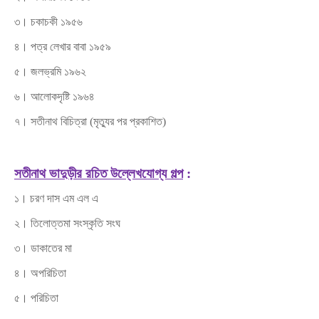
৩। চকাচকী ১৯৫৬
৪। পত্র লেখার বাবা ১৯৫৯
৫। জলভ্রমি ১৯৬২
৬। আলোকদৃষ্টি ১৯৬৪
৭। সতীনাথ বিচিত্রা (মৃত্যুর পর প্রকাশিত)
সতীনাথ ভাদুড়ীর রচিত উল্লেখযোগ্য গল্প
:
১। চরণ দাস এম এল এ
২। তিলোত্তমা সংস্কৃতি সংঘ
৩। ডাকাতের মা
৪। অপরিচিতা
৫। পরিচিতা