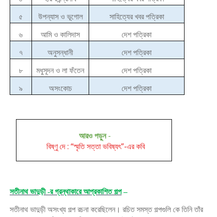
৫
উপন্যাস ও ভূগোল
সাহিত্যের খবর পত্রিকা
৬
আমি ও কালিদাস
দেশ পত্রিকা
৭
অনুসন্ধানী
দেশ পত্রিকা
৮
মধুসূদন ও লা ফঁতেন
দেশ পত্রিকা
৯
অসংকোচ
দেশ পত্রিকা
আরও পড়ুন
-
বিষ্ণু দে : “স্মৃতি সত্তা ভবিষ্যৎ”-এর কবি
সতীনাথ ভাদুড়ী -র গ্রন্থাকারে আপ্রকাশিত গল্প
–
সতীনাথ ভাদুড়ী অসংখ্য গল্প রচনা করেছিলেন। রচিত সমস্ত গল্পগুলি কে তিনি তাঁর