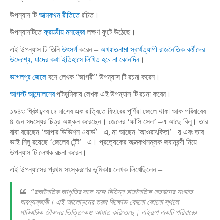
উপন্যাস টি
আত্মকথন রীতিতে
রচিত।
উপন্যাসটিতে
ফ্রয়ডীয় মনস্ত্বের
লক্ষণ ফুটে উঠেছে।
এই উপন্যাস টি তিনি
উৎসর্গ
করেন –
অখ্যাতনামা স্বার্থত্যাগী রাজনৈতিক কর্মীদের
উদ্দেশ্যে, যাদের কথা ইতিহাসে লিখিত হবে না কোনদিন
।
ভাগলপুর জেলে
বসে লেখক “জাগরী” উপন্যাস টি রচনা করেন।
আগস্ট আন্দোলনের
পটভূমিকায় লেখক এই উপন্যাস টি রচনা করেন।
১৯৪৩ খ্রিষ্টাব্দের মে মাসের এক রাত্রিতে বিহারের পূর্ণিয়া জেলে থাকা আক পরিবারের
৪ জন সদস্যের চিত্র অঙ্কন করেছেন। জেলের ‘ফাঁসি সেল’ –এ আছে বিলু। তার
বাবা রয়েছেন ‘আপার ডিভিশন ওয়ার্ড’ –এ, মা আছেন ‘আওরাৎকিতা’ –য় এবং তার
ভাই নিলু রয়েছে ‘জেলের টেন্ট’ –এ। প্রত্যেকের আত্মকথনমূলক জবানবন্দী নিয়ে
উপন্যাস টি লেখক রচনা করেন।
এই উপন্যাসের প্রথম সংস্করণের ভূমিকায় লেখক লিখেছিলেন –
“রাজনৈতিক জাগৃতির সঙ্গে সঙ্গে বিভিন্ন রাজনৈতিক মতবাদের সংঘাত
অবশ্যম্ভাবী। এই আলোড়নের তরঙ্গ বিক্ষোভ কোনো কোনো স্থলে
পারিবারিক জীবনের ভিত্তিকেও আঘাত করিতেছে। এইরূপ একটি পরিবারের