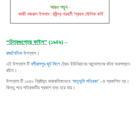
আরও পড়ুন
-
কাজী নজরুল ইসলাম : রবীন্দ্র পরবর্তী ‘প্রথম মৌলিক কবি’
“চিত্রগুপ্তের ফাইল”
(১৯৪৯) –
রাজনৈতিক
উপন্যাস।
এই উপন্যাস টি
বলীরামপুর জুট মিলে
ট্রেড ইউনিয়ানের আন্দোলনের ঘটনা অবলম্বনে
রচিত।
উপন্যাস টি ১৯৪৮ খ্রিষ্টাব্দে ধারাবাহিকভেবে ‘
মাতৃভূমি পত্রিকা
’ –য় প্রকাশিত হয়।
কিন্তু পরে পত্রিকাটির প্রকাশ বন্ধ হয়ে যায়।