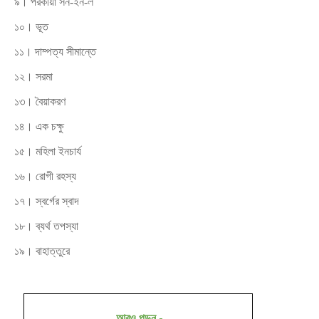
৯। পরকীয়া সন-ইন-ল
১০। ভূত
১১। দাম্পত্য সীমান্তে
১২। সরমা
১৩। বৈয়াকরণ
১৪। এক চক্ষু
১৫। মহিলা ইনচার্য
১৬। রোগী রহস্য
১৭। স্বর্গের স্বাদ
১৮। ব্যর্থ তপস্যা
১৯। বাহাত্তুরে
আরও পড়ুন
-