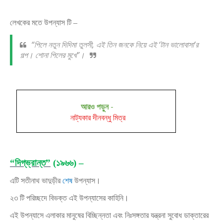
লেখকের মতে উপন্যাস টি –
“পিলে নতুন দিদিমা তুলসী, এই তিন জনকে নিয়ে এই ‘টান ভালোবাসা’র
গল্প। শোনা পিলের মুখে”।
আরও পড়ুন
-
নাট্যকার দীনবন্ধু মিত্র
“দিগ্‌ভ্রান্ত”
(১৯৬৬) –
এটি সতীনাথ ভাদুড়ীর
শেষ
উপন্যাস।
২৩ টি পরিচ্ছদে বিভক্ত এই উপন্যাসের কাহিনি।
এই উপন্যাসে এলাকার মানুষের বিচ্ছিন্নতা এবং নিঃসঙ্গতার যন্ত্রনা সুবোধ ডাক্তারের