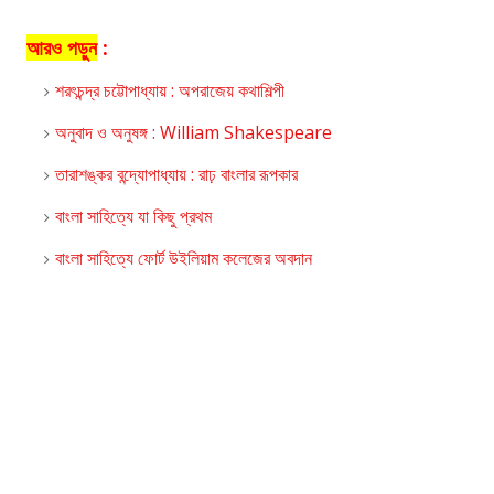
আরও পড়ুন
:
শরৎচন্দ্র চট্টোপাধ্যায় : অপরাজেয় কথাশিল্পী
অনুবাদ ও অনুষঙ্গ : William Shakespeare
তারাশঙ্কর বন্দ্যোপাধ্যায় : রাঢ় বাংলার রূপকার
বাংলা সাহিত্যে যা কিছু প্রথম
বাংলা সাহিত্যে ফোর্ট উইলিয়াম কলেজের অবদান