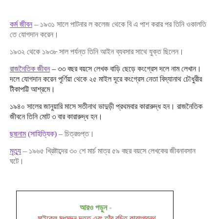
কর্ম জীবন
– ১৯৩১ সালে পাটনার ল কলেজ থেকে বি এ পাশ করার পর তিনি ওকালতি
তে যোগদান করেন।
১৯৩২ থেকে ১৯৩৮ সাল পর্যন্ত তিনি আইন ব্যবসার সাথে যুক্ত ছিলেন।
রাজনৈতিক জীবন
– ৩৩ বছর বয়সে লেখক বাড়ি ছেড়ে কংগ্রেস দলে নাম লেখান।
দলে যোগদান করেন পূর্ণিয়া থেকে ২৫ মাইল দূরে কংগ্রেস নেতা বিদ্যানাথ চৌধুরীর
টীকাপট্টি আশ্রমে।
১৯৪০ সালের জানুয়ারি মাসে সতীনাথ ভাদুড়ী প্রথমবার কারারুদ্ধ হন। রাজনৈতিক
জীবনে তিনি মোট ৩ বার কারারুদ্ধ হন।
ছদ্মনাম
(সাহিত্যিক)
– চিত্রগুপ্ত।
মৃত্যু
– ১৯৬৫ খ্রিষ্টাব্দের ৩০ শে মার্চ মাত্র ৫৯ বছর বয়সে লেখকের জীবনাবসান
ঘটে।
আরও পড়ুন
-
মাইকেল মধুসূদন দত্ত এবং তাঁর রচিত কাব্যগ্রন্থ