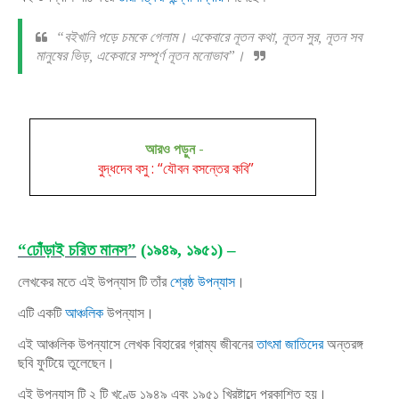
“বইখানি পড়ে চমকে গেলাম। একেবারে নূতন কথা, নূতন সুর, নূতন সব
মানুষের ভিড়, একেবারে সম্পূর্ণ নূতন মনোভাব”।
আরও পড়ুন
-
বুদ্ধদেব বসু : “যৌবন বসন্তের কবি”
“ঢোঁড়াই চরিত মানস”
(১৯৪৯, ১৯৫১) –
লেখকের মতে এই উপন্যাস টি তাঁর
শ্রেষ্ঠ উপন্যাস
।
এটি একটি
আঞ্চলিক
উপন্যাস।
এই আঞ্চলিক উপন্যাসে লেখক বিহারের গ্রাম্য জীবনের
তাৎমা জাতিদের
অন্তরঙ্গ
ছবি ফুটিয়ে তুলেছেন।
এই উপন্যাস টি ২ টি খণ্ডে ১৯৪৯ এবং ১৯৫১ খ্রিষ্টাব্দে প্রকাশিত হয়।