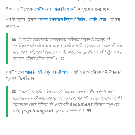
উপন্যাস টি লেখক
তুলসীদাসের
“
রামচরিতমানস
” আনুসরেনে রচনা করেন।
এই উপন্যাস প্রসঙ্গে “
বাংলা উপন্যাসে নিম্নবর্গ নির্মান : একটি খসড়া
” তে বলা
হয়েছে –
“পরাধীন ভারতবর্ষের ঘটনাক্রমের অভিঘাত নিম্নবর্গ চৈতন্যে কী
প্রতিক্রিয়া ঘটিয়েছিল এবং ভারতে জাতীয়তাবাদী আন্দোলনের স্বরূপ কী ছিল
আর সমাজ কাঠামোর নিম্নতলে তা কী আলোড়ন তুলেছিল তারই নিখুঁত রূপক
আখ্যান ঢোঁড়াই চরিত মানস”।
একটি পত্রে
আচার্য্য সুনীতিকুমার চট্টোপাধ্যায়
সতীনাথ ভাদুড়ী কে এই উপন্যাস
প্রসঙ্গে লিখেছিলেন –
“আপনি ঢোঁড়াই চরিত মানসে’ বিহারের নিরক্ষর চাষীর প্রাণের কথা
জানিয়েছেন, - কী করে তার মনের নিভৃত কোণের এই অদ্ভুত প্রকাশ আপনি
করলেন তা ভেবে বিস্মিত হই ও বইখানি
document
হিসেবে অপূর্ব তো
বটেই,
psychological
মূল্যও আসাধারন”।