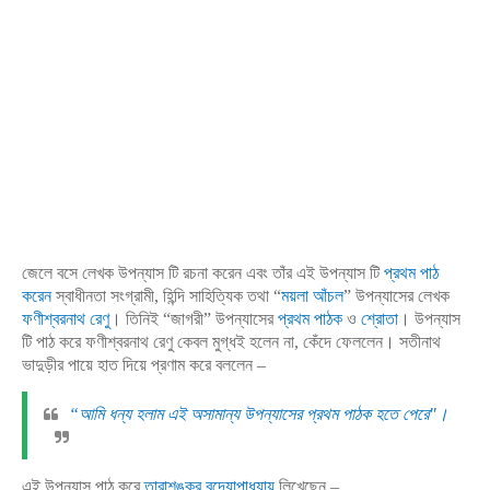
জেলে বসে লেখক উপন্যাস টি রচনা করেন এবং তাঁর এই উপন্যাস টি
প্রথম পাঠ
করেন
স্বাধীনতা সংগ্রামী, হিন্দি সাহিত্যিক তথা “
ময়লা আঁচল
” উপন্যাসের লেখক
ফণীশ্বরনাথ রেণু
। তিনিই “জাগরী” উপন্যাসের
প্রথম পাঠক
ও
শ্রোতা
। উপন্যাস
টি পাঠ করে ফণীশ্বরনাথ রেণু কেবল মুগ্ধই হলেন না, কেঁদে ফেললেন। সতীনাথ
ভাদুড়ীর পায়ে হাত দিয়ে প্রণাম করে বললেন –
“
আমি ধন্য হলাম এই অসামান্য উপন্যাসের প্রথম পাঠক হতে পেরে"।
এই উপন্যাস পাঠ করে
তারাশঙ্কর বন্দ্যোপাধ্যায়
লিখেছেন –