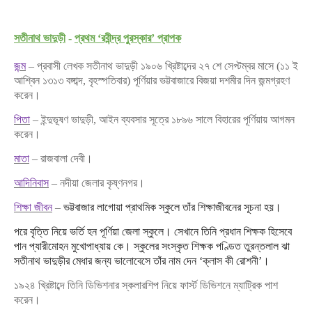
সতীনাথ ভাদুড়ী
-
প্রথম ‘রবীন্দ্র পুরস্কার’ প্রাপক
জন্ম
– প্রবাসী লেখক সতীনাথ ভাদুড়ী ১৯০৬ খ্রিষ্টাব্দের ২৭ শে সেপ্টম্বর মাসে (১১ ই
আশ্বিন ১৩১৩ বঙ্গাব্দ, বৃহস্পতিবার) পূর্ণিয়ার ভট্টবাজারে বিজয়া দশমীর দিন জন্মগ্রহণ
করেন।
পিতা
– ইন্দুভূষণ ভাদুড়ী, আইন ব্যবসার সূত্রে ১৮৯৬ সালে বিহারের পূর্ণিয়ায় আগমন
করেন।
মাতা
– রাজবালা দেবী।
আদিনিবাস
– নদীয়া জেলার কৃষ্ণনগর।
শিক্ষা জীবন
–
ভট্টবাজার লাগোয়া প্রাথমিক স্কুলে তাঁর শিক্ষাজীবনের সূচনা হয়।
পরে বৃত্তি নিয়ে ভর্তি হন পূর্ণিয়া জেলা স্কুলে। সেখানে তিনি প্রধান শিক্ষক হিসেবে
পান প্যারীমোহন মুখোপাধ্যায় কে। স্কুলের সংস্কৃত শিক্ষক পণ্ডিত তুরন্তলাল ঝা
সতীনাথ ভাদুড়ীর মেধার জন্য ভালোবেসে তাঁর নাম দেন ‘ক্লাস কী রোশনী’।
১৯২৪ খ্রিষ্টাব্দে তিনি ডিভিশনার স্কলারশিপ নিয়ে ফার্স্ট ডিভিশনে ম্যাট্রিক পাশ
করেন।