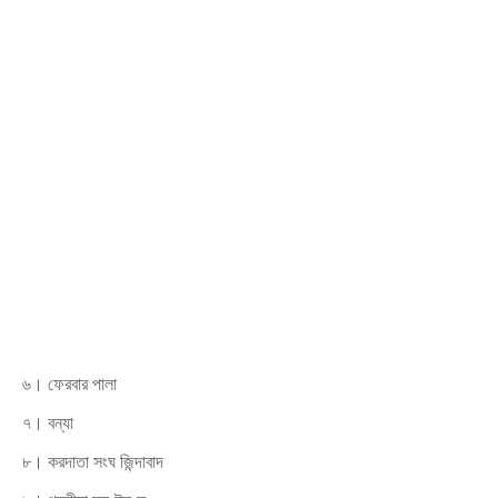
৬। ফেরবার পালা
৭। বন্যা
৮। করদাতা সংঘ জিন্দাবাদ