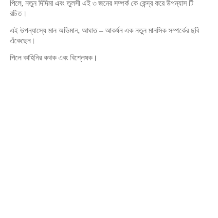
পিলে, নতুন দিদিমা এবং তুলসী এই ৩ জনের সম্পর্ক কে কেন্দ্র করে উপন্যাস টি
রচিত।
এই উপন্যাস্যে মান অভিমান, আঘাত – আকর্ষন এক নতুন মানসিক সম্পর্কের ছবি
এঁকেছেন।
পিলে কাহিনির কথক এবং বিশ্লেষক।