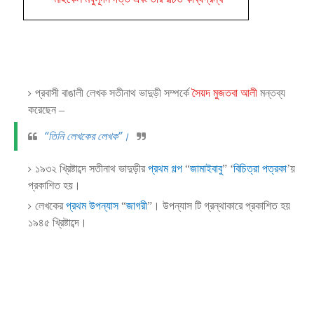
প্রবাসী বাঙালী লেখক সতীনাথ ভাদুড়ী সম্পর্কে
সৈয়দ মুজতবা আলী
মন্তব্য
করেছেন –
“তিনি লেখকের লেখক”।
১৯৩২ খ্রিষ্টাব্দে সতীনাথ ভাদুড়ীর
প্রথম গল্প
“
জামাইবাবু
” ‘
বিচিত্রা পত্রকা
’য়
প্রকাশিত হয়।
লেখকের
প্রথম উপন্যাস
“
জাগরী
”। উপন্যাস টি গ্রন্থাকারে প্রকাশিত হয়
১৯৪৫ খ্রিষ্টাব্দে।